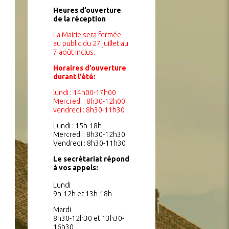
Heures d’ouverture
de la réception
La Mairie sera fermée
au public du 27 juillet au
7 août inclus.
Horaires d’ouverture
durant l’été:
lundi : 14h00-17h00
Mercredi : 8h30-12h00
vendredi : 8h30-11h30
Lundi : 15h-18h
Mercredi : 8h30-12h30
Vendredi : 8h30-11h30
Le secrétariat répond
à vos appels:
Lundi
9h-12h et 13h-18h
Mardi
8h30-12h30 et 13h30-
16h30