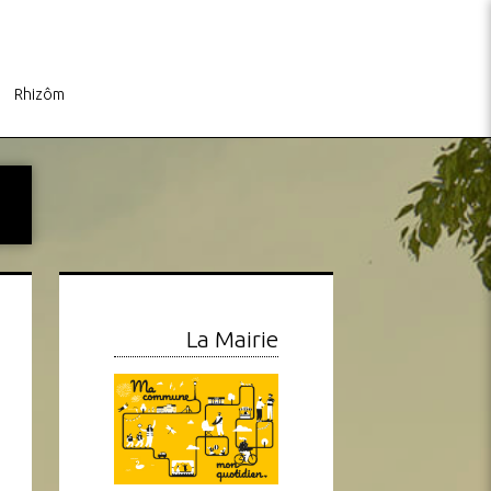
Rhizôm
La Mairie
s
Info Travaux – Mise en
Sophie Coiffure : Calendri
conformité réseau évacuation
de l’Été 2026
des eaux
Canon Inc