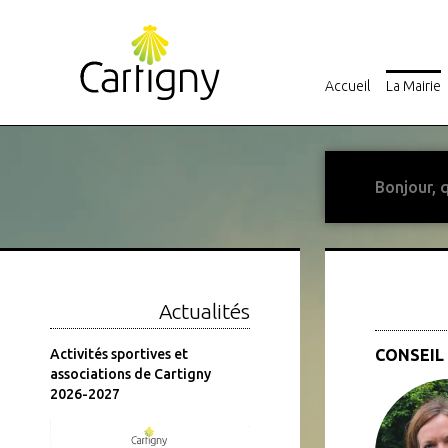
Accueil
La Mairie
Actualités
er
Activités sportives et
Fermeture estivale de la
CONSEIL
associations de Cartigny
Mairie
2026-2027