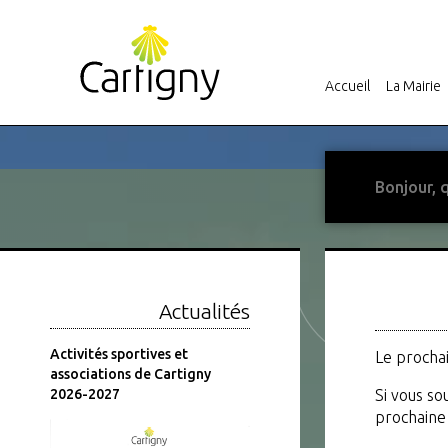
Accueil
La Mairie
Actualités
er
Activités sportives et
Fermeture estivale de la
Le prochai
associations de Cartigny
Mairie
2026-2027
Si vous so
prochaine 