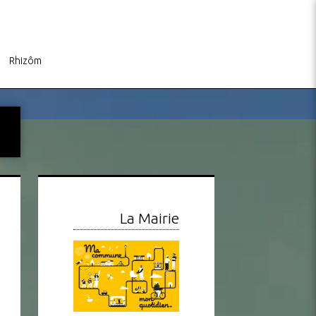
Rhizôm
La Mairie
s
Info Travaux – Mise en
Sophie Coiffure : Calendri
conformité réseau évacuation
de l’Été 2026
des eaux
Canon Inc