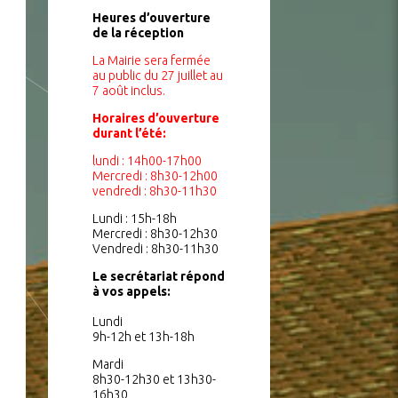
Heures d’ouverture
de la réception
La Mairie sera fermée
au public du 27 juillet au
7 août inclus.
Horaires d’ouverture
durant l’été:
lundi : 14h00-17h00
Mercredi : 8h30-12h00
vendredi : 8h30-11h30
Lundi : 15h-18h
Mercredi : 8h30-12h30
Vendredi : 8h30-11h30
Le secrétariat répond
à vos appels:
Lundi
9h-12h et 13h-18h
Mardi
8h30-12h30 et 13h30-
16h30