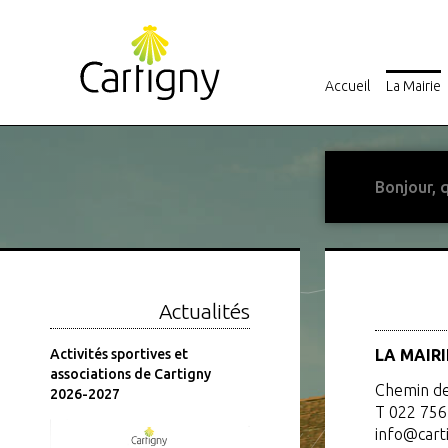
Accueil
La Mairie
Actualités
er
Activités sportives et
Fermeture estivale de la
LA MAIRI
associations de Cartigny
Mairie
Chemin de
2026-2027
T 022 756
info@cart