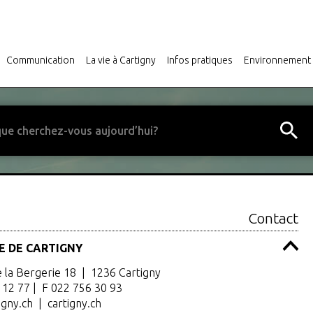
Communication
La vie à Cartigny
Infos pratiques
Environnement
Contact
E DE CARTIGNY
Fête du 1er août aux Roches
Déchetteries Communale
 la Bergerie 18 | 1236 Cartigny
 12 77 | F 022 756 30 93
igny.ch
|
cartigny.ch