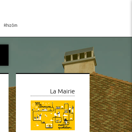
Rhizôm
La Mairie
s
Info Travaux – Mise en
Sophie Coiffure : Calendri
conformité réseau évacuation
de l’Été 2026
des eaux
Canon Inc