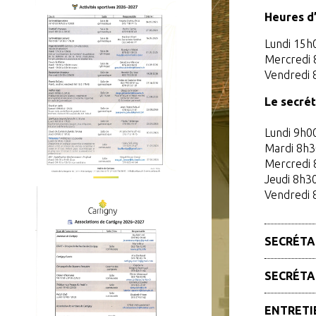
Heures d’
Lundi 15h
Mercredi 
Vendredi 
Le secrét
Lundi 9h0
Mardi 8h3
Mercredi 
Jeudi 8h3
Vendredi 
SECRÉTA
Monsieur 
SECRÉTA
Secrétair
022 756 1
Monsieur 
ENTRETI
m.rodrigu