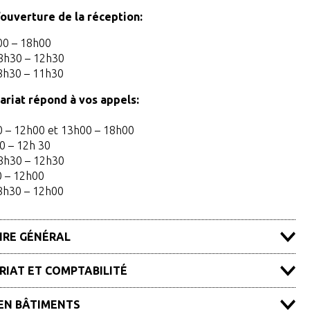
ouverture de la réception:
00 – 18h00
8h30 – 12h30
8h30 – 11h30
ariat répond à vos appels:
0 – 12h00 et 13h00 – 18h00
0 – 12h 30
8h30 – 12h30
0 – 12h00
8h30 – 12h00
IRE GÉNÉRAL
Mario Rodriguez
RIAT ET COMPTABILITÉ
e général
2 77
Patric Hess
EN BÂTIMENTS
ez@cartigny.ch