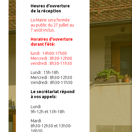
Heures d’ouverture
de la réception
La Mairie sera fermée
au public du 27 juillet au
7 août inclus.
Horaires d’ouverture
durant l’été:
lundi : 14h00-17h00
Mercredi : 8h30-12h00
vendredi : 8h30-11h30
Lundi : 15h-18h
Mercredi : 8h30-12h30
Vendredi : 8h30-11h30
Le secrétariat répond
à vos appels:
Lundi
9h-12h et 13h-18h
Mardi
8h30-12h30 et 13h30-
16h30