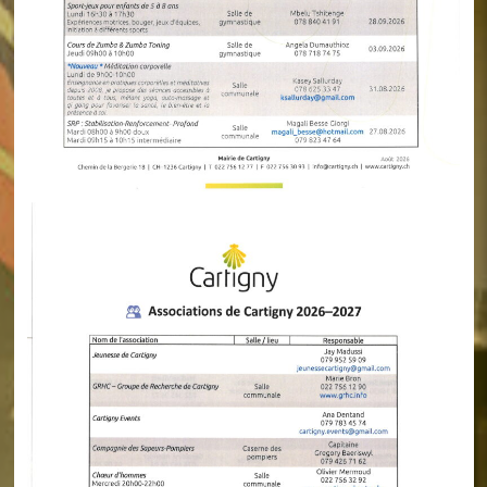
d’attente, elles sont donc traitées par ordre d’arrivée et
selon l’ordre de priorité défini par le règlement.
Pour tout renseignement et inscription, veuillez
consulter le site de la commune d’Aire-la-Ville
https://www.aire-la-ville.ch/enfance-et-jeunesse/
Delphine Bolle de Paoli, adjointe au maire, en
charge du dicastère sociale se tient également à
votre disposition pour vous fournir des
renseignements.
Tél. 022 756 43 77