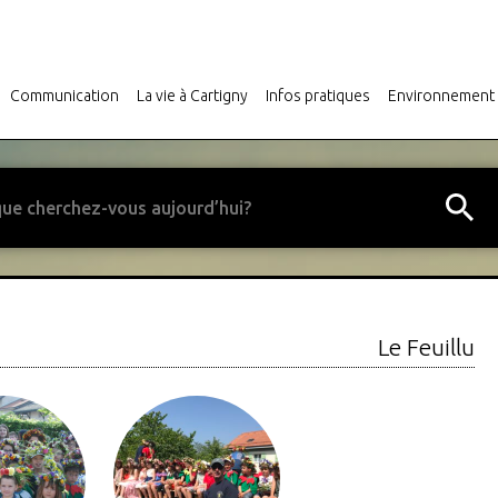
Communication
La vie à Cartigny
Infos pratiques
Environnement
Le Feuillu
Fête du 1er août aux Roches
Déchetteries Communale