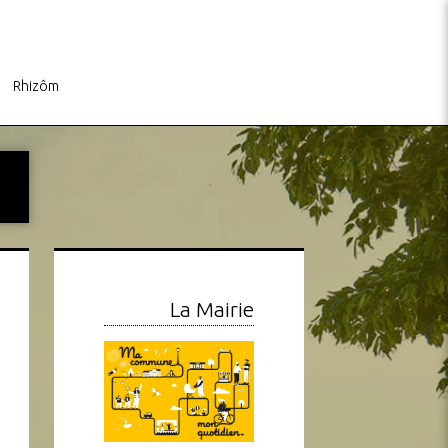
Rhizôm
La Mairie
s
Info Travaux – Mise en
Sophie Coiffure : Calendri
conformité réseau évacuation
de l’Été 2026
des eaux
Canon Inc