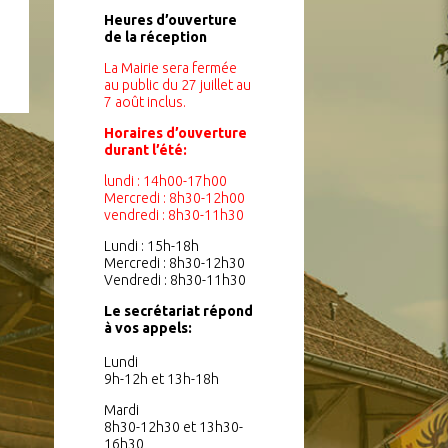
Heures d’ouverture
de la réception
La Mairie sera fermée
au public du 27 juillet au
7 août inclus.
Horaires d’ouverture
durant l’été:
lundi : 14h00-17h00
Mercredi : 8h30-12h00
vendredi : 8h30-11h30
Lundi : 15h-18h
Mercredi : 8h30-12h30
Vendredi : 8h30-11h30
Le secrétariat répond
à vos appels:
Lundi
9h-12h et 13h-18h
Mardi
8h30-12h30 et 13h30-
16h30